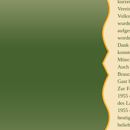
kurzer
Verei
Volks
wurde
aufge
worde
Dank 
konnt
Münch
Auch 
Brauc
Gast 
Zur F
1955 
des L
1955 
heuti
belie