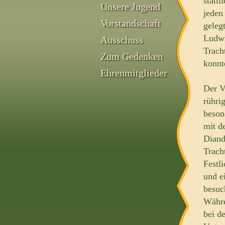
stattl
Unsere Jugend
jeden
Vorstandschaft
geleg
Ludwi
Ausschuss
Trach
Zum Gedenken
konnt
Ehrenmitglieder
Der V
rühri
beson
mit d
Diand
Trach
Festl
und e
besuc
Währe
bei d