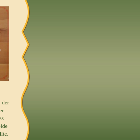
 der
er
ss
eide
lte.