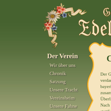
Der Verein
Wir über uns
Chronik
Der G
verda
Satzung
bayer
Unsere Tracht
zusam
Vereinsheim
Überl
Nach 
Unsere Fahne