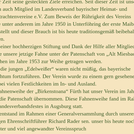
 Zeit seine gesteckten Ziele erreichen. Seit dieser Zeit ist uns
n auch Mitglied im Landesverband bayrischer Heimat- und
trachtenvereine e.V. Zum Beweis der Rührigkeit des Vereins
 unter anderem im Jahre 1950 in Unterföhring der erste Mai
stellt und dieser Brauch ist bis heute traditionsgemäß beibeha
n.
einer hochherzigen Stiftung und Dank der Hilfe aller Mitglie
e unsere jetzige Fahne unter der Patenschaft von „Alt Miesba
en im Jahre 1953 zur Weihe getragen werden.
die jungen „Edelweißer“ waren nicht müßig, das bayerische
htum fortzuführen. Der Verein wurde zu einem gern gesehen
bei vielen Festlichkeiten im In- und Ausland.
ahnenweihe der „Birkenstoana“ Fürth hat unser Verein im Jah
die Patenschaft übernommen. Diese Fahnenweihe fand im R
andesverbandsfestes in Augsburg statt.
entstand im Rahmen einer Generalversammlung durch unsere
gen Ehrenschriftführer Richard Rader sen. unser bis heute noc
bter und viel angewandter Vereinsspruch