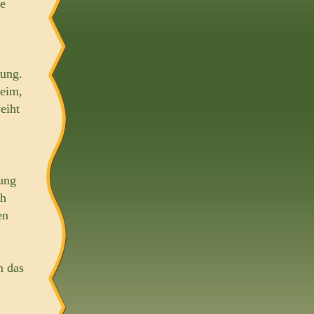
ge
lung.
heim,
eiht
ung
ch
en
m das