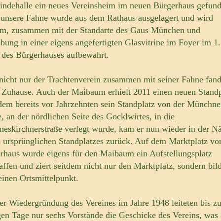
ndehalle ein neues Vereinsheim im neuen Bürgerhaus gefund
unsere Fahne wurde aus dem Rathaus ausgelagert und wird
em, zusammen mit der Standarte des Gaus München und
ung in einer eigens angefertigten Glasvitrine im Foyer im 1.
 des Bürgerhauses aufbewahrt.
nicht nur der Trachtenverein zusammen mit seiner Fahne fand
 Zuhause. Auch der Maibaum erhielt 2011 einen neuen Standp
em bereits vor Jahrzehnten sein Standplatz von der Münchne
e, an der nördlichen Seite des Gocklwirtes, in die
neskirchnerstraße verlegt wurde, kam er nun wieder in der N
s ursprünglichen Standplatzes zurück. Auf dem Marktplatz vo
rhaus wurde eigens für den Maibaum ein Aufstellungsplatz
affen und ziert seitdem nicht nur den Marktplatz, sondern bil
einen Ortsmittelpunkt.
der Wiedergründung des Vereines im Jahre 1948 leiteten bis z
gen Tage nur sechs Vorstände die Geschicke des Vereins, was