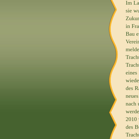
Im La
sie w
Zukun
in Fr
Bau e
Verei
melde
Trach
Trach
eines
wiede
des R
neues
nach 
werde
2010 
des B
Trach