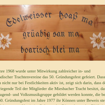
hre 1968 wurde unter Mitwirkung zahlreicher in- und
ndischer Trachtenvereine das 50. Gründungsfest gefeiert. Dass
 nicht nur bei Festlichkeiten aktiv ist, zeigt sich darin, dass d
iegende Teil der Mitglieder die Miesbacher Tracht besitzt, da
Jugend- und Volksmusikgruppe gebildet werden konnte, die b
0. Gründungsfest im Jahre 1977 ihr Können unter Beweis stel