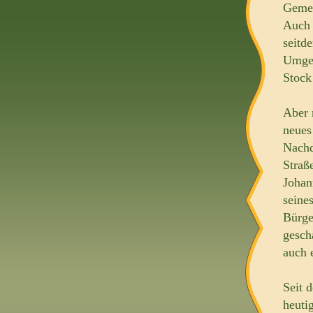
Gemei
Auch 
seitd
Umgeb
Stock
Aber 
neues
Nachd
Straß
Johan
seine
Bürge
gesch
auch 
Seit 
heuti