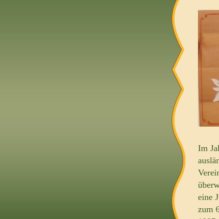
Im Ja
auslä
Verein
überw
eine 
zum 6