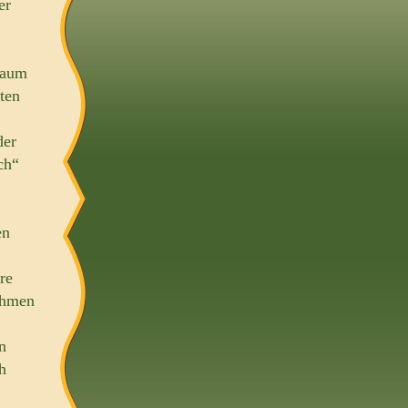
er
baum
lten
der
ch“
en
re
ahmen
n
h