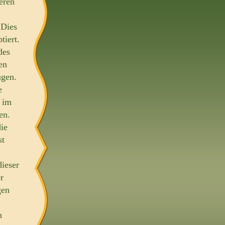
eren
 Dies
tiert.
des
en
ugen.
e
 im
en.
die
st
ieser
r
gen
n