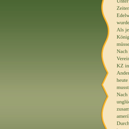
Unter
Zeite
Edelw
wurde
Als j
König
müsse
Nach 
Verei
KZ in
Ander
heute
musst
Nach 
unglü
zusam
ameri
Durch