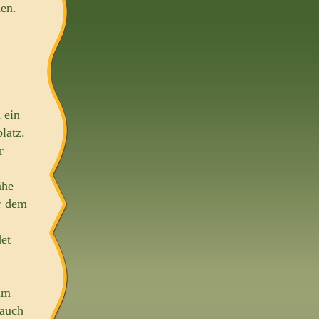
en.
 ein
latz.
r
ähe
r dem
det
um
 auch