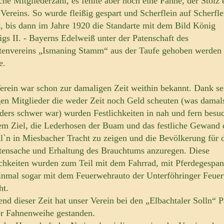
iche Mitgliederzahl, es fehlte aber noch eine Fahne, der Stolz 
 Vereins. So wurde fleißig gespart und Scherflein auf Scherfle
t, bis dann im Jahre 1920 die Standarte mit dem Bild König
gs II. - Bayerns Edelweiß unter der Patenschaft des
tenvereins „Ismaning Stamm“ aus der Taufe gehoben werden
e.
erein war schon zur damaligen Zeit weithin bekannt. Dank se
gen Mitglieder die weder Zeit noch Geld scheuten (was damal
ders schwer war) wurden Festlichkeiten in nah und fern besu
em Ziel, die Lederhosen der Buam und das festliche Gewand 
l`n in Miesbacher Tracht zu zeigen und die Bevölkerung für 
tensache und Erhaltung des Brauchtums anzuregen. Diese
ichkeiten wurden zum Teil mit dem Fahrrad, mit Pferdegespa
inmal sogar mit dem Feuerwehrauto der Unterföhringer Feue
ht.
nd dieser Zeit hat unser Verein bei den „Elbachtaler Solln“ P
er Fahnenweihe gestanden.