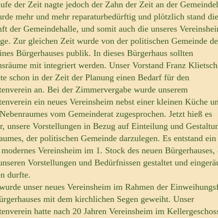
ufe der Zeit nagte jedoch der Zahn der Zeit an der Gemeindeh
urde mehr und mehr reparaturbedürftig und plötzlich stand di
ft der Gemeindehalle, und somit auch die unseres Vereinshe
age. Zur gleichen Zeit wurde von der politischen Gemeinde de
ines Bürgerhauses publik. In dieses Bürgerhaus sollten
nsräume mit integriert werden. Unser Vorstand Franz Klietsch
te schon in der Zeit der Planung einen Bedarf für den
tenverein an. Bei der Zimmervergabe wurde unserem
tenverein ein neues Vereinsheim nebst einer kleinen Küche u
 Nebenraumes vom Gemeinderat zugesprochen. Jetzt hieß es
r, unsere Vorstellungen in Bezug auf Einteilung und Gestaltu
aumes, der politischen Gemeinde darzulegen. Es entstand ein
 modernes Vereinsheim im 1. Stock des neuen Bürgerhauses, 
unseren Vorstellungen und Bedürfnissen gestaltet und einger
n durfte.
wurde unser neues Vereinsheim im Rahmen der Einweihungsf
ürgerhauses mit dem kirchlichen Segen geweiht. Unser
tenverein hatte nach 20 Jahren Vereinsheim im Kellergeschos