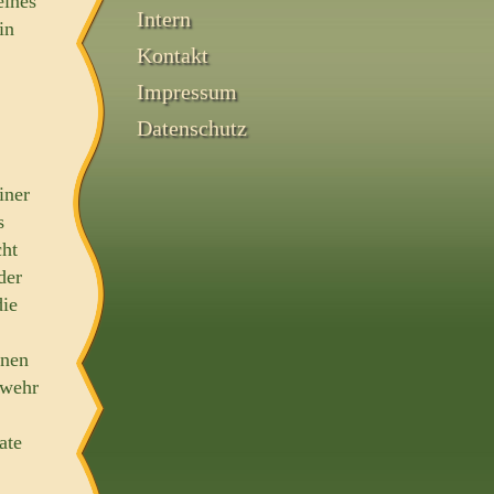
eines
Intern
in
Kontakt
Impressum
Datenschutz
iner
s
cht
der
die
nnen
rwehr
ate