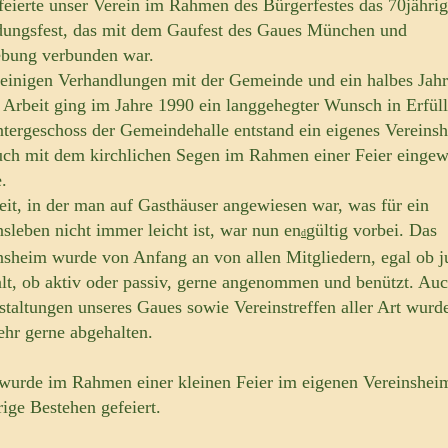
feierte unser Verein im Rahmen des Bürgerfestes das 70jähri
ungsfest, das mit dem Gaufest des Gaues München und
ung verbunden war.
einigen Verhandlungen mit der Gemeinde und ein halbes Jahr
r Arbeit ging im Jahre 1990 ein langgehegter Wunsch in Erfül
tergeschoss der Gemeindehalle entstand ein eigenes Vereins
uch mit dem kirchlichen Segen im Rahmen einer Feier eingew
.
eit, in der man auf Gasthäuser angewiesen war, was für ein
nsleben nicht immer leicht ist, war nun en
gültig vorbei. Das
d
nsheim wurde von Anfang an von allen Mitgliedern, egal ob j
alt, ob aktiv oder passiv, gerne angenommen und benützt. Au
staltungen unseres Gaues sowie Vereinstreffen aller Art wurd
sehr gerne abgehalten.
wurde im Rahmen einer kleinen Feier im eigenen Vereinshei
rige Bestehen gefeiert.