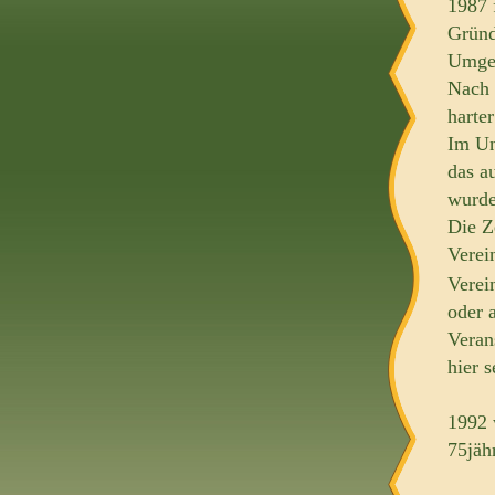
1987 
Gründ
Umgeb
Nach 
harte
Im Un
das a
wurde
Die Z
Verei
Verei
oder 
Veran
hier 
1992 
75jäh