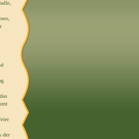
alle,
e
imes,
r
nd
ng
das
äumt
eier
s der