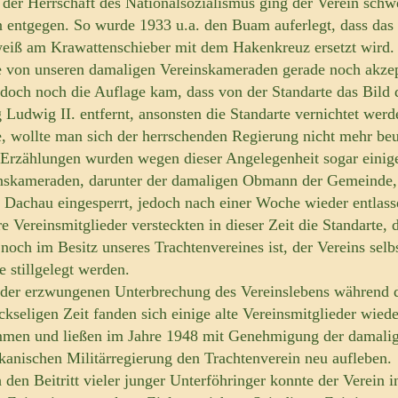
 der Herrschaft des Nationalsozialismus ging der Verein schw
n entgegen. So wurde 1933 u.a. den Buam auferlegt, dass das
eiß am Krawattenschieber mit dem Hakenkreuz ersetzt wird.
 von unseren damaligen Vereinskameraden gerade noch akzep
edoch noch die Auflage kam, dass von der Standarte das Bild 
 Ludwig II. entfernt, ansonsten die Standarte vernichtet werd
, wollte man sich der herrschenden Regierung nicht mehr be
Erzählungen wurden wegen dieser Angelegenheit sogar einig
nskameraden, darunter der damaligen Obmann der Gemeinde,
 Dachau eingesperrt, jedoch nach einer Woche wieder entlass
e Vereinsmitglieder versteckten in dieser Zeit die Standarte, 
 noch im Besitz unseres Trachtenvereines ist, der Vereins selb
e stillgelegt werden.
der erzwungenen Unterbrechung des Vereinslebens während d
ckseligen Zeit fanden sich einige alte Vereinsmitglieder wiede
men und ließen im Jahre 1948 mit Genehmigung der damali
kanischen Militärregierung den Trachtenverein neu aufleben.
 den Beitritt vieler junger Unterföhringer konnte der Verein i